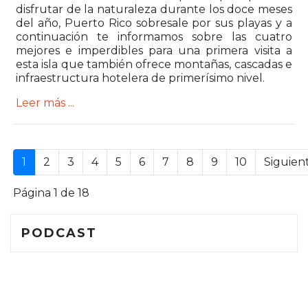
disfrutar de la naturaleza durante los doce meses
del año, Puerto Rico sobresale por sus playas y a
continuación te informamos sobre las cuatro
mejores e imperdibles para una primera visita a
esta isla que también ofrece montañas, cascadas e
infraestructura hotelera de primerísimo nivel.
Leer más ...
.
1
2
3
4
5
6
7
8
9
10
Siguien
Página 1 de 18
PODCAST