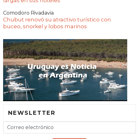
largas en sus hoteles
Comodoro Rivadavia
Chubut renovó su atractivo turístico con
buceo, snorkel y lobos marinos
NEWSLETTER