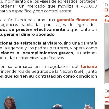
 cumplimiento de los viajes de egresados, proteger
Tr
 y ordenar un mercado que moviliza a 450.000
El
tivo específico y con control estatal.
ad
caución funciona como una
garantía financiera
f
encias habilitadas para viajes de egresados,
tados se presten efectivamente
o que, ante un
ecuperar el dinero abonado
.
ional de asistencia al viajero
, sino una garantía
e la agencia y los padres o tutores, y opera como
aciones o incumplimientos graves
, situaciones
érdidas económicas significativas.
ción se enmarca en la regulación del
turismo
intendencia de Seguros de la Nación (SSN)
, junto
es, que
exigen su contratación como condición
Ca
La
es