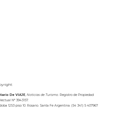
yright:
Diario De VIAJE
,
Noticias de Turismo
. Registro de Propiedad
electual N° 3943157.
doba 1253 piso 10. Rosario. Santa Fe Argentina. (54 341) 5 407967