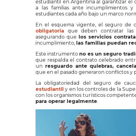
estudiantil en Argentina al garantizar el
a las familias ante incumplimientos
estudiantes cada año bajo un marco norma
En el esquema vigente, el seguro de 
obligatoria
que deben contratar las ag
asegurando que
los servicios contra
incumplimiento,
las familias puedan r
Este instrumento
no es un seguro tradic
que respalda el contrato celebrado entr
un
resguardo ante quiebras, cancel
que en el pasado generaron conflictos y p
La obligatoriedad del seguro de cau
estudiantil
y en los controles de la
Super
con los organismos turísticos competent
para operar legalmente
.