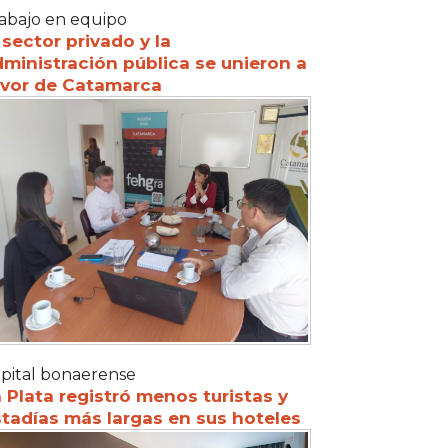
abajo en equipo
 sector privado y la
ministración pública se unieron a
avor de Catamarca
pital bonaerense
 Plata registró menos turistas y
tadías más largas en sus hoteles