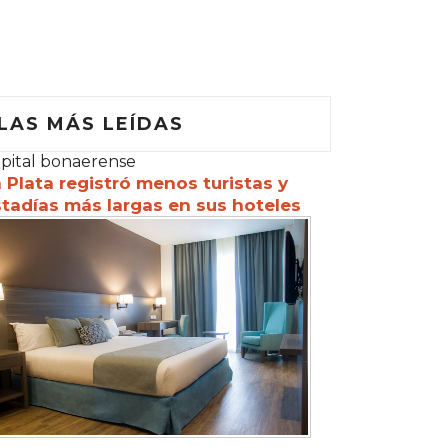
LAS MÁS LEÍDAS
pital bonaerense
 Plata registró menos turistas y
tadías más largas en sus hoteles