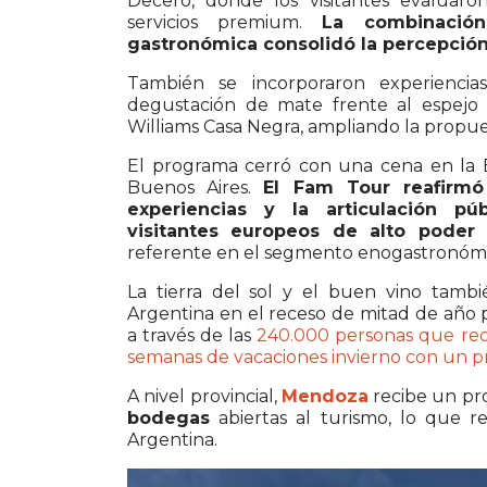
Decero
, donde los visitantes evaluaro
servicios premium.
La combinación
gastronómica consolidó la percepció
También se incorporaron experiencia
degustación de mate frente al espej
Williams Casa Negra
, ampliando la propues
El programa cerró con una cena en la
Buenos Aires.
El Fam Tour reafirmó
experiencias y la articulación pú
visitantes europeos de alto poder 
referente en el segmento enogastronómic
La tierra del sol y el buen vino tamb
Argentina en el receso de mitad de año 
a través de las
240.000 personas que rec
semanas de vacaciones invierno con un 
A nivel provincial,
Mendoza
recibe un p
bodegas
abiertas al turismo, lo que 
Argentina.