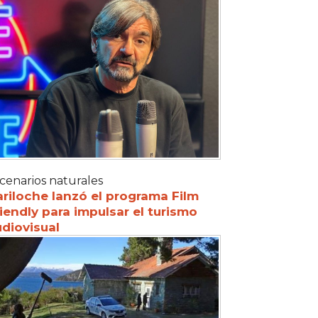
cenarios naturales
riloche lanzó el programa Film
iendly para impulsar el turismo
diovisual