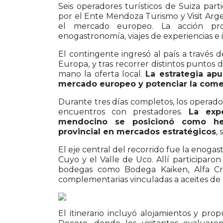
Seis operadores turísticos de Suiza part
por el
Ente Mendoza Turismo
y
Visit Arg
el mercado europeo. La acción pr
enogastronomía, viajes de experiencias e 
El contingente ingresó al país a través 
Europa
, y tras recorrer distintos punto
mano la oferta local.
La estrategia apu
mercado europeo y potenciar la comer
Durante tres días completos, los operador
encuentros con prestadores.
La expe
mendocino se posicionó como her
provincial en mercados estratégicos
,
El eje central del recorrido fue la enog
Cuyo
y el
Valle de Uco
. Allí participar
bodegas como
Bodega Kaiken
,
Alfa C
complementarias vinculadas a aceites de o
El itinerario incluyó alojamientos y pr