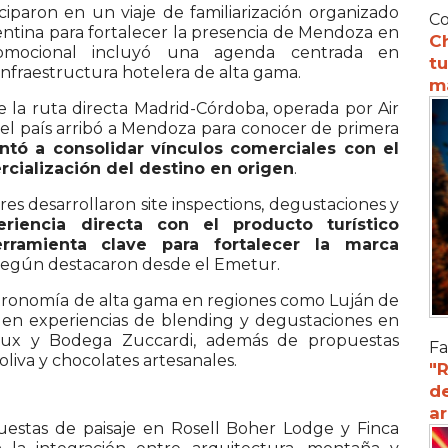
iciparon en un viaje de familiarización organizado
Co
entina para
fortalecer la presencia de Mendoza en
C
omocional incluyó una agenda centrada en
tu
infraestructura hotelera de alta gama.
m
de la ruta directa Madrid-Córdoba, operada por
Air
s del país arribó a Mendoza para conocer de primera
ntó a consolidar vínculos comerciales con el
cialización del destino en origen
.
es desarrollaron site inspections, degustaciones y
riencia directa con el producto turístico
ramienta clave para fortalecer la marca
 según destacaron desde el Emetur.
astronomía de alta gama en regiones como
Luján de
on en experiencias de blending y degustaciones en
rux
y
Bodega Zuccardi
, además de propuestas
Fa
liva y chocolates artesanales.
"R
d
a
opuestas de paisaje en Rosell Boher Lodge y
Finca