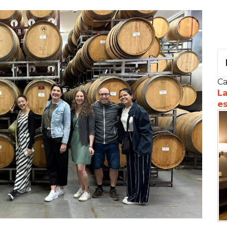
Ca
La
es