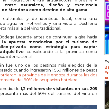
n la integración entre arquitectura, montaña y
 entre naturaleza, diseño y excelencia
n de Mendoza como destino de alta gama
.
s culturales y de identidad local, como una
o de agua en
Potrerillos
y una visita a
Destilería
ta más allá del vino tradicional.
Bodega Lagarde
antes de continuar la gira hacia
 la apuesta mendocina por el turismo de
blico-privada como estrategia para captar
adquisitivo
, consolidando a la provincia como
o internacional.
Es
ién fue uno de los destinos más elegidos de la
Ba
pasado cuando ingresaron 1.560 millones de pesos
Fr
orrieron la provincia de Mendoza durante las dos
au
promedio del 90% de ocupación hotelera
.
romedio de
1,2 millones de visitantes en sus 205
representa más del 50% del turismo del vino en