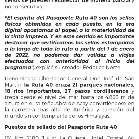
sellos se pueden recolectar de manera parcial
y
no consecutiva.
“El espíritu del Pasaporte Ruta 40 son los sellos
físicos obtenidos en cada puesto, en la era
digital apostamos al papel, a la materialidad de
la tinta impresa. Y en este sentido es importante
destacar que certificamos los sellos estampados
a lo largo de toda la ruta a partir del 1 de enero
de 2022, no podemos dar validez a viajes
efectuados con anterioridad al inicio del
programa”,
explicó su creador Federico Norte.
Denominada Libertador General Don José de San
Martín,
la Ruta 40 cruza 21 parques nacionales,
18 ríos importantes, 27 pasos cordilleranos
y
trepa desde el nivel del mar hasta los 4.895 m de
altura en el salteño Abra de Acay convirtiéndose en
la carretera más alta de América y también del
mundo sin contemplar la de los Himalayas.
Puestos de sellado del Pasaporte Ruta 40
18) Km 5.180 Jujuy, La Quiaca, Hotel Crystal, Av.