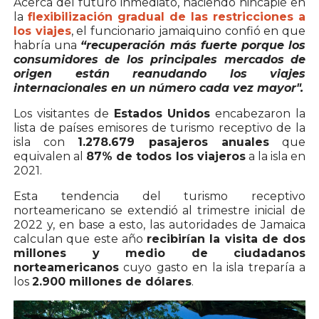
Acerca del futuro inmediato, haciendo hincapié en
la
flexibilización gradual de las restricciones a
los viajes
, el funcionario jamaiquino confió en que
habría una
“recuperación más fuerte porque los
consumidores de los principales mercados de
origen están reanudando los viajes
internacionales en un número cada vez mayor".
Los visitantes de
Estados Unidos
encabezaron la
lista de países emisores de turismo receptivo de la
isla con
1.278.679 pasajeros anuales
que
equivalen al
87% de todos los viajeros
a la isla en
2021.
Esta tendencia del turismo receptivo
norteamericano se extendió al trimestre inicial de
2022 y, en base a esto, las autoridades de Jamaica
calculan que este año
recibirían la visita de dos
millones y medio de ciudadanos
norteamericanos
cuyo gasto en la isla treparía a
los
2.900 millones de dólares
.